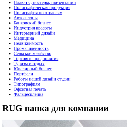
Плакаты, постеры, презентации
Полиграфическая продукция
Полиграфия по отраслям
Автосалоны
Банковский бизнес
Индустрия красоты
Интерьерный дизайн
Медицина
Недвижимость
Промышленность
Сельское хозяйство
Торговые предприятия
Туризм и отдых
Ювелирный бизнес
Портфели
Работы нашей дизайн студии
Типографиям
Офсетная печать
Фальцесклейка
RUG папка для компании