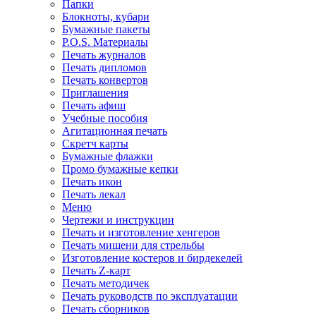
Папки
Блокноты, кубари
Бумажные пакеты
P.O.S. Материалы
Печать журналов
Печать дипломов
Печать конвертов
Приглашения
Печать афиш
Учебные пособия
Агитационная печать
Скретч карты
Бумажные флажки
Промо бумажные кепки
Печать икон
Печать лекал
Меню
Чертежи и инструкции
Печать и изготовление хенгеров
Печать мишени для стрельбы
Изготовление костеров и бирдекелей
Печать Z-карт
Печать методичек
Печать руководств по эксплуатации
Печать сборников