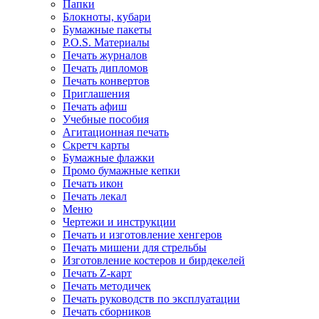
Папки
Блокноты, кубари
Бумажные пакеты
P.O.S. Материалы
Печать журналов
Печать дипломов
Печать конвертов
Приглашения
Печать афиш
Учебные пособия
Агитационная печать
Скретч карты
Бумажные флажки
Промо бумажные кепки
Печать икон
Печать лекал
Меню
Чертежи и инструкции
Печать и изготовление хенгеров
Печать мишени для стрельбы
Изготовление костеров и бирдекелей
Печать Z-карт
Печать методичек
Печать руководств по эксплуатации
Печать сборников