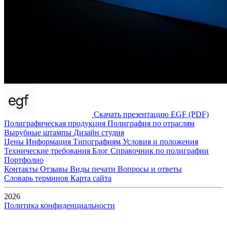
Скачать презентацию EGF (PDF)
Полиграфическая продукция
Полиграфия по отраслям
Вырубные штампы
Дизайн студия
Цены
Информация
Типографиям
Условия и положения
Технические требования
Блог
Справочник по полиграфии
Портфолио
Контакты
Отзывы
Виды печати
Вопросы и ответы
Словарь терминов
Карта сайта
2026
Политика конфиденциальности