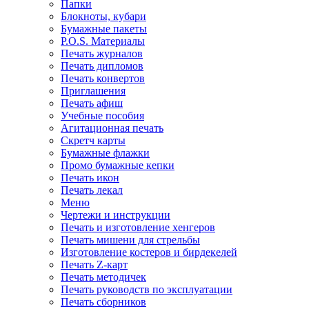
Папки
Блокноты, кубари
Бумажные пакеты
P.O.S. Материалы
Печать журналов
Печать дипломов
Печать конвертов
Приглашения
Печать афиш
Учебные пособия
Агитационная печать
Скретч карты
Бумажные флажки
Промо бумажные кепки
Печать икон
Печать лекал
Меню
Чертежи и инструкции
Печать и изготовление хенгеров
Печать мишени для стрельбы
Изготовление костеров и бирдекелей
Печать Z-карт
Печать методичек
Печать руководств по эксплуатации
Печать сборников