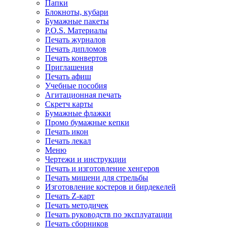
Папки
Блокноты, кубари
Бумажные пакеты
P.O.S. Материалы
Печать журналов
Печать дипломов
Печать конвертов
Приглашения
Печать афиш
Учебные пособия
Агитационная печать
Скретч карты
Бумажные флажки
Промо бумажные кепки
Печать икон
Печать лекал
Меню
Чертежи и инструкции
Печать и изготовление хенгеров
Печать мишени для стрельбы
Изготовление костеров и бирдекелей
Печать Z-карт
Печать методичек
Печать руководств по эксплуатации
Печать сборников