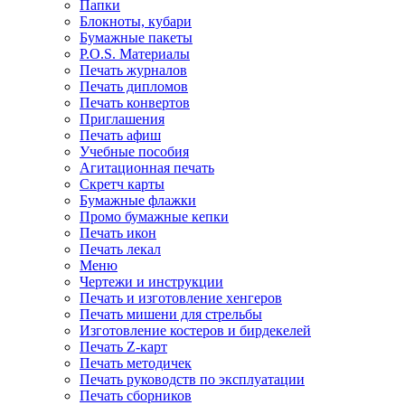
Папки
Блокноты, кубари
Бумажные пакеты
P.O.S. Материалы
Печать журналов
Печать дипломов
Печать конвертов
Приглашения
Печать афиш
Учебные пособия
Агитационная печать
Скретч карты
Бумажные флажки
Промо бумажные кепки
Печать икон
Печать лекал
Меню
Чертежи и инструкции
Печать и изготовление хенгеров
Печать мишени для стрельбы
Изготовление костеров и бирдекелей
Печать Z-карт
Печать методичек
Печать руководств по эксплуатации
Печать сборников