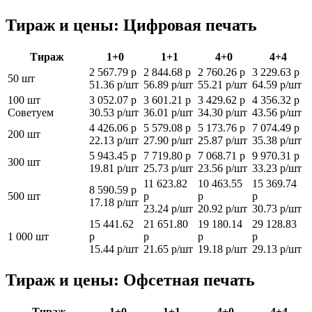
Тираж и цены: Цифровая печать
Тираж
1+0
1+1
4+0
4+4
2 567.79 р
2 844.68 р
2 760.26 р
3 229.63 р
50 шт
51.36 р/шт
56.89 р/шт
55.21 р/шт
64.59 р/шт
100 шт
3 052.07 р
3 601.21 р
3 429.62 р
4 356.32 р
Советуем
30.53 р/шт
36.01 р/шт
34.30 р/шт
43.56 р/шт
4 426.06 р
5 579.08 р
5 173.76 р
7 074.49 р
200 шт
22.13 р/шт
27.90 р/шт
25.87 р/шт
35.38 р/шт
5 943.45 р
7 719.80 р
7 068.71 р
9 970.31 р
300 шт
19.81 р/шт
25.73 р/шт
23.56 р/шт
33.23 р/шт
11 623.82
10 463.55
15 369.74
8 590.59 р
500 шт
р
р
р
17.18 р/шт
23.24 р/шт
20.92 р/шт
30.73 р/шт
15 441.62
21 651.80
19 180.14
29 128.83
1 000 шт
р
р
р
р
15.44 р/шт
21.65 р/шт
19.18 р/шт
29.13 р/шт
Тираж и цены: Офсетная печать
Тираж
1+0
1+1
4+0
4+4