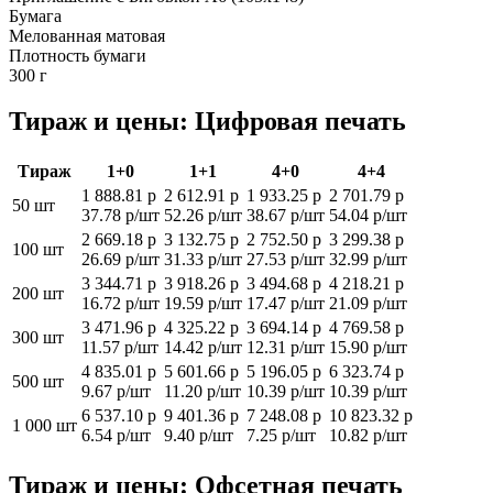
Бумага
Мелованная матовая
Плотность бумаги
300 г
Тираж и цены: Цифровая печать
Тираж
1+0
1+1
4+0
4+4
1 888.81 р
2 612.91 р
1 933.25 р
2 701.79 р
50 шт
37.78 р/шт
52.26 р/шт
38.67 р/шт
54.04 р/шт
2 669.18 р
3 132.75 р
2 752.50 р
3 299.38 р
100 шт
26.69 р/шт
31.33 р/шт
27.53 р/шт
32.99 р/шт
3 344.71 р
3 918.26 р
3 494.68 р
4 218.21 р
200 шт
16.72 р/шт
19.59 р/шт
17.47 р/шт
21.09 р/шт
3 471.96 р
4 325.22 р
3 694.14 р
4 769.58 р
300 шт
11.57 р/шт
14.42 р/шт
12.31 р/шт
15.90 р/шт
4 835.01 р
5 601.66 р
5 196.05 р
6 323.74 р
500 шт
9.67 р/шт
11.20 р/шт
10.39 р/шт
10.39 р/шт
6 537.10 р
9 401.36 р
7 248.08 р
10 823.32 р
1 000 шт
6.54 р/шт
9.40 р/шт
7.25 р/шт
10.82 р/шт
Тираж и цены: Офсетная печать