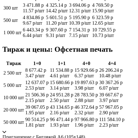
3 471.88 р
4 325.14 р
3 694.06 р
4 769.50 р
300 шт
11.57 р/шт
14.42 р/шт
12.31 р/шт
15.90 р/шт
4 834.86 р
5 601.51 р
5 195.90 р
6 323.59 р
500 шт
9.67 р/шт
11.20 р/шт
10.39 р/шт
12.65 р/шт
6 443.34 р
9 307.60 р
7 154.31 р
10 729.55 р
1 000 шт
6.44 р/шт
9.31 р/шт
7.15 р/шт
10.73 р/шт
Тираж и цены: Офсетная печать
Тираж
1+0
1+1
4+0
4+4
8 677.42 р
11 534.88 р
15 929.66 р
26 206.24 р
2 500 шт
3.47 р/шт
4.61 р/шт
6.37 р/шт
10.48 р/шт
12 637.07 р
15 680.66 р
19 897.63 р
30 367.26 р
5 000 шт
2.53 р/шт
3.14 р/шт
3.98 р/шт
6.07 р/шт
21 506.36 р
24 951.28 р
28 783.50 р
39 667.67 р
10 000 шт
2.15 р/шт
2.50 р/шт
2.88 р/шт
3.97 р/шт
39 067.05 р
43 134.65 р
46 372.64 р
57 967.05 р
20 000 шт
1.95 р/шт
2.16 р/шт
2.32 р/шт
2.90 р/шт
90 514.25 р
96 471.44 р
97 966.80 р
111 584.10 р
50 000 шт
1.81 р/шт
1.93 р/шт
1.96 р/шт
2.23 р/шт
Приглашение с Биговкой А6 (105х148)