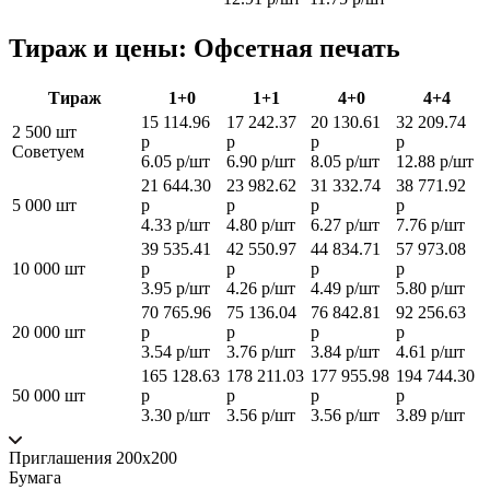
Тираж и цены: Офсетная печать
Тираж
1+0
1+1
4+0
4+4
15 114.96
17 242.37
20 130.61
32 209.74
2 500 шт
р
р
р
р
Советуем
6.05 р/шт
6.90 р/шт
8.05 р/шт
12.88 р/шт
21 644.30
23 982.62
31 332.74
38 771.92
5 000 шт
р
р
р
р
4.33 р/шт
4.80 р/шт
6.27 р/шт
7.76 р/шт
39 535.41
42 550.97
44 834.71
57 973.08
10 000 шт
р
р
р
р
3.95 р/шт
4.26 р/шт
4.49 р/шт
5.80 р/шт
70 765.96
75 136.04
76 842.81
92 256.63
20 000 шт
р
р
р
р
3.54 р/шт
3.76 р/шт
3.84 р/шт
4.61 р/шт
165 128.63
178 211.03
177 955.98
194 744.30
50 000 шт
р
р
р
р
3.30 р/шт
3.56 р/шт
3.56 р/шт
3.89 р/шт
Приглашения 200x200
Бумага