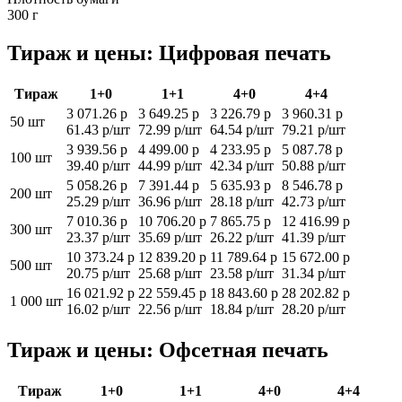
300 г
Тираж и цены: Цифровая печать
Тираж
1+0
1+1
4+0
4+4
3 071.26 р
3 649.25 р
3 226.79 р
3 960.31 р
50 шт
61.43 р/шт
72.99 р/шт
64.54 р/шт
79.21 р/шт
3 939.56 р
4 499.00 р
4 233.95 р
5 087.78 р
100 шт
39.40 р/шт
44.99 р/шт
42.34 р/шт
50.88 р/шт
5 058.26 р
7 391.44 р
5 635.93 р
8 546.78 р
200 шт
25.29 р/шт
36.96 р/шт
28.18 р/шт
42.73 р/шт
7 010.36 р
10 706.20 р
7 865.75 р
12 416.99 р
300 шт
23.37 р/шт
35.69 р/шт
26.22 р/шт
41.39 р/шт
10 373.24 р
12 839.20 р
11 789.64 р
15 672.00 р
500 шт
20.75 р/шт
25.68 р/шт
23.58 р/шт
31.34 р/шт
16 021.92 р
22 559.45 р
18 843.60 р
28 202.82 р
1 000 шт
16.02 р/шт
22.56 р/шт
18.84 р/шт
28.20 р/шт
Тираж и цены: Офсетная печать
Тираж
1+0
1+1
4+0
4+4