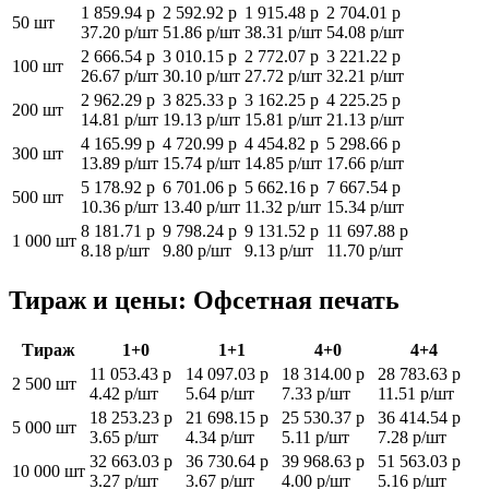
1 859.94 р
2 592.92 р
1 915.48 р
2 704.01 р
50 шт
37.20 р/шт
51.86 р/шт
38.31 р/шт
54.08 р/шт
2 666.54 р
3 010.15 р
2 772.07 р
3 221.22 р
100 шт
26.67 р/шт
30.10 р/шт
27.72 р/шт
32.21 р/шт
2 962.29 р
3 825.33 р
3 162.25 р
4 225.25 р
200 шт
14.81 р/шт
19.13 р/шт
15.81 р/шт
21.13 р/шт
4 165.99 р
4 720.99 р
4 454.82 р
5 298.66 р
300 шт
13.89 р/шт
15.74 р/шт
14.85 р/шт
17.66 р/шт
5 178.92 р
6 701.06 р
5 662.16 р
7 667.54 р
500 шт
10.36 р/шт
13.40 р/шт
11.32 р/шт
15.34 р/шт
8 181.71 р
9 798.24 р
9 131.52 р
11 697.88 р
1 000 шт
8.18 р/шт
9.80 р/шт
9.13 р/шт
11.70 р/шт
Тираж и цены: Офсетная печать
Тираж
1+0
1+1
4+0
4+4
11 053.43 р
14 097.03 р
18 314.00 р
28 783.63 р
2 500 шт
4.42 р/шт
5.64 р/шт
7.33 р/шт
11.51 р/шт
18 253.23 р
21 698.15 р
25 530.37 р
36 414.54 р
5 000 шт
3.65 р/шт
4.34 р/шт
5.11 р/шт
7.28 р/шт
32 663.03 р
36 730.64 р
39 968.63 р
51 563.03 р
10 000 шт
3.27 р/шт
3.67 р/шт
4.00 р/шт
5.16 р/шт