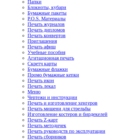
Папки
Блокноты, кубари
Бумажные пакеты
P.O.S. Материалы
Печать журналов
Печать дипломов
Печать конвертов
Приглашения
Печать афиш
Учебные пособия
Агитационная печать
Скретч карты
Бумажные флажки
Промо бумажные кепки
Печать икон
Печать лекал
Меню
Чертежи и инструкции
Печать и изготовление хенгеров
Печать мишени для стрельбы
Изготовление костеров и бирдекелей
Печать Z-карт
Печать методичек
Печать руководств по эксплуатации
Печать сборников