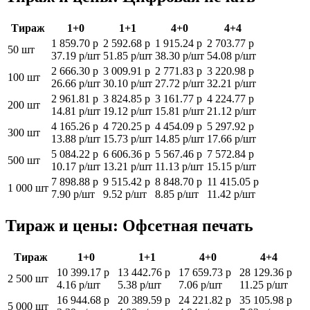
Тираж
1+0
1+1
4+0
4+4
1 859.70 р
2 592.68 р
1 915.24 р
2 703.77 р
50 шт
37.19 р/шт
51.85 р/шт
38.30 р/шт
54.08 р/шт
2 666.30 р
3 009.91 р
2 771.83 р
3 220.98 р
100 шт
26.66 р/шт
30.10 р/шт
27.72 р/шт
32.21 р/шт
2 961.81 р
3 824.85 р
3 161.77 р
4 224.77 р
200 шт
14.81 р/шт
19.12 р/шт
15.81 р/шт
21.12 р/шт
4 165.26 р
4 720.25 р
4 454.09 р
5 297.92 р
300 шт
13.88 р/шт
15.73 р/шт
14.85 р/шт
17.66 р/шт
5 084.22 р
6 606.36 р
5 567.46 р
7 572.84 р
500 шт
10.17 р/шт
13.21 р/шт
11.13 р/шт
15.15 р/шт
7 898.88 р
9 515.42 р
8 848.70 р
11 415.05 р
1 000 шт
7.90 р/шт
9.52 р/шт
8.85 р/шт
11.42 р/шт
Тираж и цены: Офсетная печать
Тираж
1+0
1+1
4+0
4+4
10 399.17 р
13 442.76 р
17 659.73 р
28 129.36 р
2 500 шт
4.16 р/шт
5.38 р/шт
7.06 р/шт
11.25 р/шт
16 944.68 р
20 389.59 р
24 221.82 р
35 105.98 р
5 000 шт