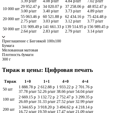
3.39 р/шт
4.08 р/шт
4.84 р/шт
7.02 р/шт
29 952.47 р
34 020.07 р
37 258.06 р
48 852.47 р
10 000 шт
3.00 р/шт
3.40 р/шт
3.73 р/шт
4.89 р/шт
55 063.46 р
60 521.88 р
62 434.16 р
75 424.48 р
20 000 шт
2.75 р/шт
3.03 р/шт
3.12 р/шт
3.77 р/шт
131 909.49 р
141 661.33 р
139 514.95 р
156 989.45 р
50 000 шт
2.64 р/шт
2.83 р/шт
2.79 р/шт
3.14 р/шт
Приглашение с Биговкой 100x100
Бумага
Мелованная матовая
Плотность бумаги
300 г
Тираж и цены: Цифровая печать
Тираж
1+0
1+1
4+0
4+4
1 888.78 р
2 612.88 р
1 933.22 р
2 701.76 р
50 шт
37.78 р/шт
52.26 р/шт
38.66 р/шт
54.04 р/шт
2 669.15 р
3 132.72 р
2 752.47 р
3 299.35 р
100 шт
26.69 р/шт
31.33 р/шт
27.52 р/шт
32.99 р/шт
3 344.65 р
3 918.20 р
3 494.62 р
4 218.14 р
200 шт
16.72 р/шт
19.59 р/шт
17.47 р/шт
21.09 р/шт