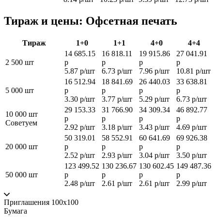
Тираж и цены: Офсетная печать
Тираж
1+0
1+1
4+0
4+4
14 685.15
16 818.11
19 915.86
27 041.91
2 500 шт
р
р
р
р
5.87 р/шт
6.73 р/шт
7.96 р/шт
10.81 р/шт
16 512.94
18 841.69
26 440.03
33 638.81
5 000 шт
р
р
р
р
3.30 р/шт
3.77 р/шт
5.29 р/шт
6.73 р/шт
29 153.33
31 766.90
34 309.34
46 892.77
10 000 шт
р
р
р
р
Советуем
2.92 р/шт
3.18 р/шт
3.43 р/шт
4.69 р/шт
50 319.01
58 552.91
60 641.69
69 926.38
20 000 шт
р
р
р
р
2.52 р/шт
2.93 р/шт
3.04 р/шт
3.50 р/шт
123 499.52
130 236.67
130 602.45
149 487.36
50 000 шт
р
р
р
р
2.48 р/шт
2.61 р/шт
2.61 р/шт
2.99 р/шт
Приглашения 100x100
Бумага