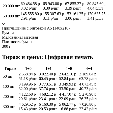
60 484.58 р
65 943.00 р
67 855.27 р
80 845.60 р
20 000 шт
3.02 р/шт
3.30 р/шт
3.39 р/шт
4.04 р/шт
145 555.80 р
155 307.63 р
153 161.25 р
170 635.75 р
50 000 шт
2.91 р/шт
3.11 р/шт
3.06 р/шт
3.41 р/шт
Приглашение с Биговкой А5 (148х210)
Бумага
Мелованная матовая
Плотность бумаги
300 г
Тираж и цены: Цифровая печать
Тираж
1+0
1+1
4+0
4+4
2 558.84 р
3 022.40 р
2 642.16 р
3 189.04 р
50 шт
51.18 р/шт
60.45 р/шт
52.84 р/шт
63.78 р/шт
3 199.96 р
3 773.51 р
3 349.93 р
4 073.45 р
100 шт
32.00 р/шт
37.74 р/шт
33.50 р/шт
40.73 р/шт
4 122.68 р
4 682.12 р
4 417.07 р
5 270.90 р
200 шт
20.61 р/шт
23.41 р/шт
22.09 р/шт
26.35 р/шт
4 629.52 р
6 160.30 р
5 062.77 р
7 026.80 р
300 шт
15.43 р/шт
20.53 р/шт
16.88 р/шт
23.42 р/шт