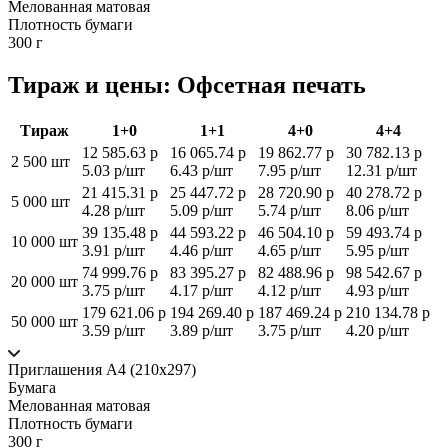
Мелованная матовая
Плотность бумаги
300 г
Тираж и цены: Офсетная печать
Тираж
1+0
1+1
4+0
4+4
12 585.63 р
16 065.74 р
19 862.77 р
30 782.13 р
2 500 шт
5.03 р/шт
6.43 р/шт
7.95 р/шт
12.31 р/шт
21 415.31 р
25 447.72 р
28 720.90 р
40 278.72 р
5 000 шт
4.28 р/шт
5.09 р/шт
5.74 р/шт
8.06 р/шт
39 135.48 р
44 593.22 р
46 504.10 р
59 493.74 р
10 000 шт
3.91 р/шт
4.46 р/шт
4.65 р/шт
5.95 р/шт
74 999.76 р
83 395.27 р
82 488.96 р
98 542.67 р
20 000 шт
3.75 р/шт
4.17 р/шт
4.12 р/шт
4.93 р/шт
179 621.06 р
194 269.40 р
187 469.24 р
210 134.78 р
50 000 шт
3.59 р/шт
3.89 р/шт
3.75 р/шт
4.20 р/шт
Приглашения А4 (210х297)
Бумага
Мелованная матовая
Плотность бумаги
300 г