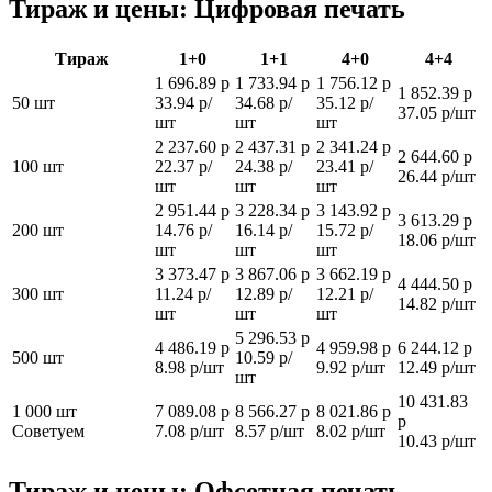
Тираж и цены: Цифровая печать
Тираж
1+0
1+1
4+0
4+4
1 696.89 р
1 733.94 р
1 756.12 р
1 852.39 р
50 шт
33.94 р/
34.68 р/
35.12 р/
37.05 р/шт
шт
шт
шт
2 237.60 р
2 437.31 р
2 341.24 р
2 644.60 р
100 шт
22.37 р/
24.38 р/
23.41 р/
26.44 р/шт
шт
шт
шт
2 951.44 р
3 228.34 р
3 143.92 р
3 613.29 р
200 шт
14.76 р/
16.14 р/
15.72 р/
18.06 р/шт
шт
шт
шт
3 373.47 р
3 867.06 р
3 662.19 р
4 444.50 р
300 шт
11.24 р/
12.89 р/
12.21 р/
14.82 р/шт
шт
шт
шт
5 296.53 р
4 486.19 р
4 959.98 р
6 244.12 р
500 шт
10.59 р/
8.98 р/шт
9.92 р/шт
12.49 р/шт
шт
10 431.83
1 000 шт
7 089.08 р
8 566.27 р
8 021.86 р
р
Советуем
7.08 р/шт
8.57 р/шт
8.02 р/шт
10.43 р/шт
Тираж и цены: Офсетная печать