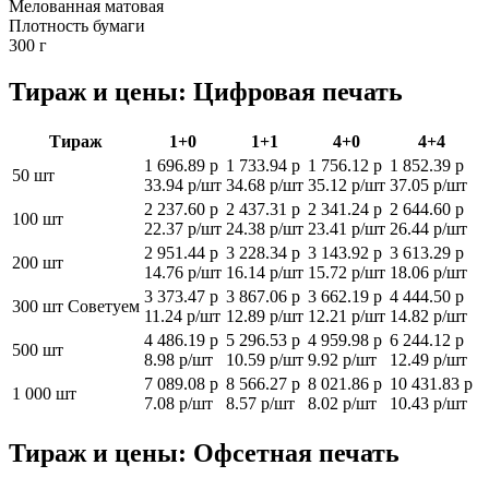
Мелованная матовая
Плотность бумаги
300 г
Тираж и цены: Цифровая печать
Тираж
1+0
1+1
4+0
4+4
1 696.89 р
1 733.94 р
1 756.12 р
1 852.39 р
50 шт
33.94 р/шт
34.68 р/шт
35.12 р/шт
37.05 р/шт
2 237.60 р
2 437.31 р
2 341.24 р
2 644.60 р
100 шт
22.37 р/шт
24.38 р/шт
23.41 р/шт
26.44 р/шт
2 951.44 р
3 228.34 р
3 143.92 р
3 613.29 р
200 шт
14.76 р/шт
16.14 р/шт
15.72 р/шт
18.06 р/шт
3 373.47 р
3 867.06 р
3 662.19 р
4 444.50 р
300 шт
Советуем
11.24 р/шт
12.89 р/шт
12.21 р/шт
14.82 р/шт
4 486.19 р
5 296.53 р
4 959.98 р
6 244.12 р
500 шт
8.98 р/шт
10.59 р/шт
9.92 р/шт
12.49 р/шт
7 089.08 р
8 566.27 р
8 021.86 р
10 431.83 р
1 000 шт
7.08 р/шт
8.57 р/шт
8.02 р/шт
10.43 р/шт
Тираж и цены: Офсетная печать