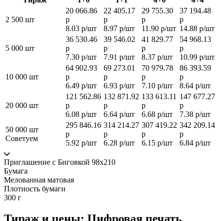
20 066.86
22 405.17
29 755.30
37 194.48
2 500 шт
р
р
р
р
8.03 р/шт
8.97 р/шт
11.90 р/шт
14.88 р/шт
36 530.46
39 546.02
41 829.77
54 968.13
5 000 шт
р
р
р
р
7.30 р/шт
7.91 р/шт
8.37 р/шт
10.99 р/шт
64 902.93
69 273.01
70 979.78
86 393.59
10 000 шт
р
р
р
р
6.49 р/шт
6.93 р/шт
7.10 р/шт
8.64 р/шт
121 562.86
132 871.92
133 613.11
147 677.27
20 000 шт
р
р
р
р
6.08 р/шт
6.64 р/шт
6.68 р/шт
7.38 р/шт
295 846.16
314 214.27
307 419.22
342 209.14
50 000 шт
р
р
р
р
Советуем
5.92 р/шт
6.28 р/шт
6.15 р/шт
6.84 р/шт
Приглашение с Биговкой 98x210
Бумага
Мелованная матовая
Плотность бумаги
300 г
Тираж и цены: Цифровая печать