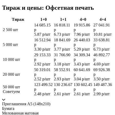
Тираж и цены: Офсетная печать
Тираж
1+0
1+1
4+0
4+4
14 685.15
16 818.11
19 915.86
27 041.91
2 500 шт
р
р
р
р
5.87 р/шт
6.73 р/шт
7.96 р/шт
10.81 р/шт
16 512.94
18 841.69
26 440.03
33 638.81
5 000 шт
р
р
р
р
3.30 р/шт
3.77 р/шт
5.29 р/шт
6.73 р/шт
29 153.33
31 766.90
34 309.34
46 892.77
10 000 шт
р
р
р
р
2.92 р/шт
3.18 р/шт
3.43 р/шт
4.69 р/шт
50 319.01
58 552.91
60 641.69
69 926.38
20 000 шт
р
р
р
р
2.52 р/шт
2.93 р/шт
3.04 р/шт
3.50 р/шт
123 499.52
130 236.67
130 602.45
149 487.36
50 000 шт
р
р
р
р
Советуем
2.48 р/шт
2.61 р/шт
2.61 р/шт
2.99 р/шт
Приглашения А5 (148х210)
Бумага
Мелованная матовая