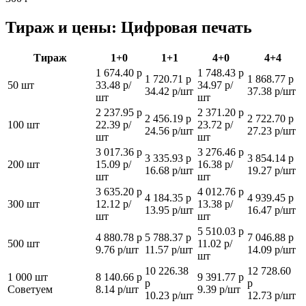
Тираж и цены: Цифровая печать
Тираж
1+0
1+1
4+0
4+4
1 674.40 р
1 748.43 р
1 720.71 р
1 868.77 р
50 шт
33.48 р/
34.97 р/
34.42 р/шт
37.38 р/шт
шт
шт
2 237.95 р
2 371.20 р
2 456.19 р
2 722.70 р
100 шт
22.39 р/
23.72 р/
24.56 р/шт
27.23 р/шт
шт
шт
3 017.36 р
3 276.46 р
3 335.93 р
3 854.14 р
200 шт
15.09 р/
16.38 р/
16.68 р/шт
19.27 р/шт
шт
шт
3 635.20 р
4 012.76 р
4 184.35 р
4 939.45 р
300 шт
12.12 р/
13.38 р/
13.95 р/шт
16.47 р/шт
шт
шт
5 510.03 р
4 880.78 р
5 788.37 р
7 046.88 р
500 шт
11.02 р/
9.76 р/шт
11.57 р/шт
14.09 р/шт
шт
10 226.38
12 728.60
1 000 шт
8 140.66 р
9 391.77 р
р
р
Советуем
8.14 р/шт
9.39 р/шт
10.23 р/шт
12.73 р/шт