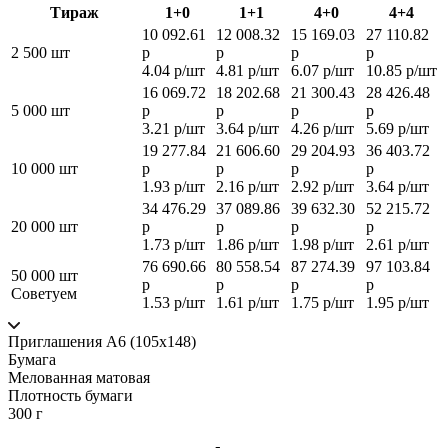
Тираж
1+0
1+1
4+0
4+4
10 092.61
12 008.32
15 169.03
27 110.82
2 500 шт
р
р
р
р
4.04 р/шт
4.81 р/шт
6.07 р/шт
10.85 р/шт
16 069.72
18 202.68
21 300.43
28 426.48
5 000 шт
р
р
р
р
3.21 р/шт
3.64 р/шт
4.26 р/шт
5.69 р/шт
19 277.84
21 606.60
29 204.93
36 403.72
10 000 шт
р
р
р
р
1.93 р/шт
2.16 р/шт
2.92 р/шт
3.64 р/шт
34 476.29
37 089.86
39 632.30
52 215.72
20 000 шт
р
р
р
р
1.73 р/шт
1.86 р/шт
1.98 р/шт
2.61 р/шт
76 690.66
80 558.54
87 274.39
97 103.84
50 000 шт
р
р
р
р
Советуем
1.53 р/шт
1.61 р/шт
1.75 р/шт
1.95 р/шт
Приглашения А6 (105х148)
Бумага
Мелованная матовая
Плотность бумаги
300 г