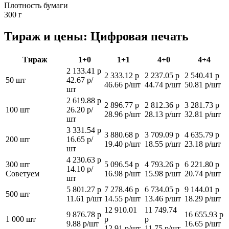
Плотность бумаги
300 г
Тираж и цены: Цифровая печать
Тираж
1+0
1+1
4+0
4+4
2 133.41 р
2 333.12 р
2 237.05 р
2 540.41 р
50 шт
42.67 р/
46.66 р/шт
44.74 р/шт
50.81 р/шт
шт
2 619.88 р
2 896.77 р
2 812.36 р
3 281.73 р
100 шт
26.20 р/
28.96 р/шт
28.13 р/шт
32.81 р/шт
шт
3 331.54 р
3 880.68 р
3 709.09 р
4 635.79 р
200 шт
16.65 р/
19.40 р/шт
18.55 р/шт
23.18 р/шт
шт
4 230.63 р
300 шт
5 096.54 р
4 793.26 р
6 221.80 р
14.10 р/
Советуем
16.98 р/шт
15.98 р/шт
20.74 р/шт
шт
5 801.27 р
7 278.46 р
6 734.05 р
9 144.01 р
500 шт
11.61 р/шт
14.55 р/шт
13.46 р/шт
18.29 р/шт
12 910.01
11 749.74
9 876.78 р
16 655.93 р
1 000 шт
р
р
9.88 р/шт
16.65 р/шт
12.91 р/шт
11.75 р/шт