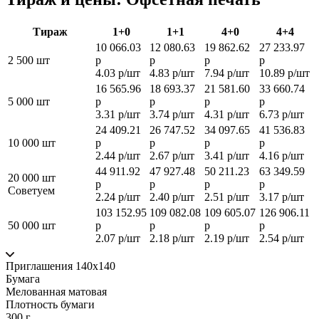
Тираж
1+0
1+1
4+0
4+4
10 066.03
12 080.63
19 862.62
27 233.97
2 500 шт
р
р
р
р
4.03 р/шт
4.83 р/шт
7.94 р/шт
10.89 р/шт
16 565.96
18 693.37
21 581.60
33 660.74
5 000 шт
р
р
р
р
3.31 р/шт
3.74 р/шт
4.31 р/шт
6.73 р/шт
24 409.21
26 747.52
34 097.65
41 536.83
10 000 шт
р
р
р
р
2.44 р/шт
2.67 р/шт
3.41 р/шт
4.16 р/шт
44 911.92
47 927.48
50 211.23
63 349.59
20 000 шт
р
р
р
р
Советуем
2.24 р/шт
2.40 р/шт
2.51 р/шт
3.17 р/шт
103 152.95
109 082.08
109 605.07
126 906.11
50 000 шт
р
р
р
р
2.07 р/шт
2.18 р/шт
2.19 р/шт
2.54 р/шт
Приглашения 140x140
Бумага
Мелованная матовая
Плотность бумаги
300 г