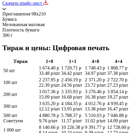
Скачать прайс-лист
Приглашения 98x210
Бумага
Мелованная матовая
Плотность бумаги
300 г
Тираж и цены: Цифровая печать
Тираж
1+0
1+1
4+0
4+4
1 674.40 р
1 720.71 р
1 748.43 р
1 868.77 р
50 шт
33.48 р/шт
34.42 р/шт
34.97 р/шт
37.38 р/шт
2 237.95 р
2 456.19 р
2 371.20 р
2 722.70 р
100 шт
22.39 р/шт
24.56 р/шт
23.72 р/шт
27.23 р/шт
3 017.36 р
3 335.93 р
3 276.46 р
3 854.14 р
200 шт
15.09 р/шт
16.68 р/шт
16.38 р/шт
19.27 р/шт
3 635.20 р
4 184.35 р
4 012.76 р
4 939.45 р
300 шт
12.12 р/шт
13.95 р/шт
13.38 р/шт
16.47 р/шт
500 шт
4 880.78 р
5 788.37 р
5 510.03 р
7 046.88 р
Советуем
9.76 р/шт
11.57 р/шт
11.02 р/шт
14.09 р/шт
8 140.66 р
10 226.38 р
9 391.77 р
12 728.60 р
1 000 шт
8.14 р/шт
10.23 р/шт
9.39 р/шт
12.73 р/шт