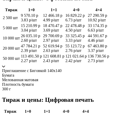
Тираж
1+0
1+1
4+0
4+4
9 570.10 р
12 466.18 р
16 829.22 р
27 290.59 р
2 500 шт
3.83 р/шт
4.99 р/шт
6.73 р/шт
10.92 р/шт
15 210.99 р
18 470.47 р
22 478.48 р
33 174.35 р
5 000 шт
3.04 р/шт
3.69 р/шт
4.50 р/шт
6.63 р/шт
26 035.10 р
29 700.69 р
33 325.45 р
44 591.67 р
10 000 шт
2.60 р/шт
2.97 р/шт
3.33 р/шт
4.46 р/шт
47 784.21 р
52 619.94 р
55 123.72 р
67 463.80 р
20 000 шт
2.39 р/шт
2.63 р/шт
2.76 р/шт
3.37 р/шт
113 491.50 р
121 608.81 р
121 021.64 р
136 730.56 р
50 000 шт
2.27 р/шт
2.43 р/шт
2.42 р/шт
2.73 р/шт
Приглашение с Биговкой 140x140
Бумага
Мелованная матовая
Плотность бумаги
300 г
Тираж и цены: Цифровая печать
Тираж
1+0
1+1
4+0
4+4