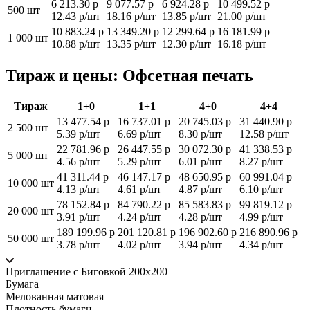
6 213.30 р
9 077.57 р
6 924.28 р
10 499.52 р
500 шт
12.43 р/шт
18.16 р/шт
13.85 р/шт
21.00 р/шт
10 883.24 р
13 349.20 р
12 299.64 р
16 181.99 р
1 000 шт
10.88 р/шт
13.35 р/шт
12.30 р/шт
16.18 р/шт
Тираж и цены: Офсетная печать
Тираж
1+0
1+1
4+0
4+4
13 477.54 р
16 737.01 р
20 745.03 р
31 440.90 р
2 500 шт
5.39 р/шт
6.69 р/шт
8.30 р/шт
12.58 р/шт
22 781.96 р
26 447.55 р
30 072.30 р
41 338.53 р
5 000 шт
4.56 р/шт
5.29 р/шт
6.01 р/шт
8.27 р/шт
41 311.44 р
46 147.17 р
48 650.95 р
60 991.04 р
10 000 шт
4.13 р/шт
4.61 р/шт
4.87 р/шт
6.10 р/шт
78 152.84 р
84 790.22 р
85 583.83 р
99 819.12 р
20 000 шт
3.91 р/шт
4.24 р/шт
4.28 р/шт
4.99 р/шт
189 199.96 р
201 120.81 р
196 902.60 р
216 890.96 р
50 000 шт
3.78 р/шт
4.02 р/шт
3.94 р/шт
4.34 р/шт
Приглашение с Биговкой 200x200
Бумага
Мелованная матовая
Плотность бумаги