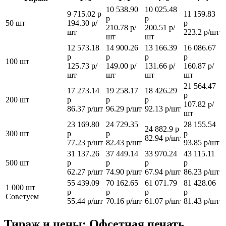
10 538.90
10 025.48
9 715.02 р
11 159.83
р
р
50 шт
194.30 р/
р
210.78 р/
200.51 р/
шт
223.2 р/шт
шт
шт
12 573.18
14 900.26
13 166.39
16 086.67
р
р
р
р
100 шт
125.73 р/
149.00 р/
131.66 р/
160.87 р/
шт
шт
шт
шт
21 564.47
17 273.14
19 258.17
18 426.29
р
200 шт
р
р
р
107.82 р/
86.37 р/шт
96.29 р/шт
92.13 р/шт
шт
23 169.80
24 729.35
28 155.54
24 882.9 р
300 шт
р
р
р
82.94 р/шт
77.23 р/шт
82.43 р/шт
93.85 р/шт
31 137.26
37 449.14
33 970.24
43 115.11
500 шт
р
р
р
р
62.27 р/шт
74.90 р/шт
67.94 р/шт
86.23 р/шт
55 439.09
70 162.65
61 071.79
81 428.06
1 000 шт
р
р
р
р
Советуем
55.44 р/шт
70.16 р/шт
61.07 р/шт
81.43 р/шт
Тираж и цены: Офсетная печать