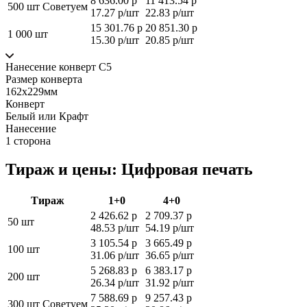
8 636.00 р
11 413.54 р
500 шт
Советуем
17.27 р/шт
22.83 р/шт
15 301.76 р
20 851.30 р
1 000 шт
15.30 р/шт
20.85 р/шт
Нанесение конверт С5
Размер конверта
162х229мм
Конверт
Белый или Крафт
Нанесение
1 сторона
Тираж и цены: Цифровая печать
Тираж
1+0
4+0
2 426.62 р
2 709.37 р
50 шт
48.53 р/шт
54.19 р/шт
3 105.54 р
3 665.49 р
100 шт
31.06 р/шт
36.65 р/шт
5 268.83 р
6 383.17 р
200 шт
26.34 р/шт
31.92 р/шт
7 588.69 р
9 257.43 р
300 шт
Советуем