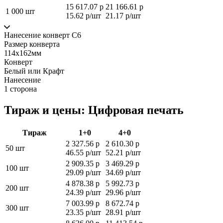
15 617.07 р
21 166.61 р
1 000 шт
15.62 р/шт
21.17 р/шт
Нанесение конверт С6
Размер конверта
114х162мм
Конверт
Белый или Крафт
Нанесение
1 сторона
Тираж и цены: Цифровая печать
Тираж
1+0
4+0
2 327.56 р
2 610.30 р
50 шт
46.55 р/шт
52.21 р/шт
2 909.35 р
3 469.29 р
100 шт
29.09 р/шт
34.69 р/шт
4 878.38 р
5 992.73 р
200 шт
24.39 р/шт
29.96 р/шт
7 003.99 р
8 672.74 р
300 шт
23.35 р/шт
28.91 р/шт