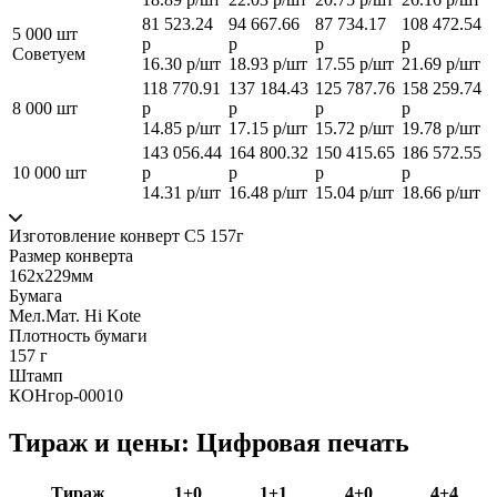
81 523.24
94 667.66
87 734.17
108 472.54
5 000 шт
р
р
р
р
Советуем
16.30 р/шт
18.93 р/шт
17.55 р/шт
21.69 р/шт
118 770.91
137 184.43
125 787.76
158 259.74
8 000 шт
р
р
р
р
14.85 р/шт
17.15 р/шт
15.72 р/шт
19.78 р/шт
143 056.44
164 800.32
150 415.65
186 572.55
10 000 шт
р
р
р
р
14.31 р/шт
16.48 р/шт
15.04 р/шт
18.66 р/шт
Изготовление конверт С5 157г
Размер конверта
162х229мм
Бумага
Мел.Мат. Hi Kote
Плотность бумаги
157 г
Штамп
КОНгор-00010
Тираж и цены: Цифровая печать
Тираж
1+0
1+1
4+0
4+4