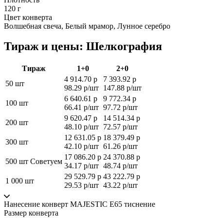
120 г
Цвет конверта
Волшебная свеча, Белый мрамор, Лунное серебро
Тираж и цены: Шелкография
Тираж
1+0
2+0
4 914.70 р
7 393.92 р
50 шт
98.29 р/шт
147.88 р/шт
6 640.61 р
9 772.34 р
100 шт
66.41 р/шт
97.72 р/шт
9 620.47 р
14 514.34 р
200 шт
48.10 р/шт
72.57 р/шт
12 631.05 р
18 379.49 р
300 шт
42.10 р/шт
61.26 р/шт
17 086.20 р
24 370.88 р
500 шт
Советуем
34.17 р/шт
48.74 р/шт
29 529.79 р
43 222.79 р
1 000 шт
29.53 р/шт
43.22 р/шт
Нанесение конверт MAJESTIC Е65 тиснение
Размер конверта