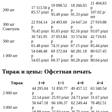
21 404.83
19 098.52
18 266.65
17 113.50 р
р
200 шт
р
р
85.57 р/шт
107.02 р/
95.49 р/шт
91.33 р/шт
шт
22 934.14
24 493.69
24 647.24
27 919.88
300 шт
р
р
р
р
Советуем
76.45 р/шт
81.65 р/шт
82.16 р/шт
93.07 р/шт
30 741.95
37 053.84
33 574.94
42 719.81
500 шт
р
р
р
р
61.48 р/шт
74.11 р/шт
67.15 р/шт
85.44 р/шт
54 648.48
69 372.04
60 281.18
80 637.45
1 000 шт
р
р
р
р
54.65 р/шт
69.37 р/шт
60.28 р/шт
80.64 р/шт
Тираж и цены: Офсетная печать
Тираж
1+0
1+1
4+0
4+4
44 295.04
51 850.77
49 457.12
63 340.54
2 000 шт
р
р
р
р
22.14 р/шт
25.93 р/шт
24.73 р/шт
31.67 р/шт
56 647.18
66 106.37
62 249.44
78 482.51
3 000 шт
р
р
р
р
18.89 р/шт
22.03 р/шт
20.75 р/шт
26.16 р/шт