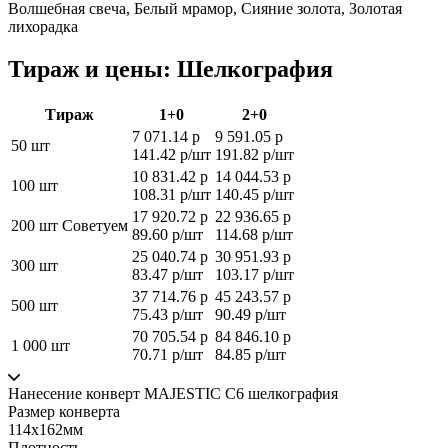
Волшебная свеча, Белый мрамор, Сияние золота, Золотая
лихорадка
Тираж и цены: Шелкография
Тираж
1+0
2+0
7 071.14 р
9 591.05 р
50 шт
141.42 р/шт
191.82 р/шт
10 831.42 р
14 044.53 р
100 шт
108.31 р/шт
140.45 р/шт
17 920.72 р
22 936.65 р
200 шт
Советуем
89.60 р/шт
114.68 р/шт
25 040.74 р
30 951.93 р
300 шт
83.47 р/шт
103.17 р/шт
37 714.76 р
45 243.57 р
500 шт
75.43 р/шт
90.49 р/шт
70 705.54 р
84 846.10 р
1 000 шт
70.71 р/шт
84.85 р/шт
Нанесение конверт MAJESTIC С6 шелкография
Размер конверта
114х162мм
Плотность