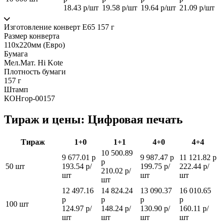
18.43 р/шт
19.58 р/шт
19.64 р/шт
21.09 р/шт
Изготовление конверт Е65 157 г
Размер конверта
110х220мм (Евро)
Бумага
Мел.Мат. Hi Kote
Плотность бумаги
157 г
Штамп
КОНгор-00157
Тираж и цены: Цифровая печать
Тираж
1+0
1+1
4+0
4+4
10 500.89
9 677.01 р
9 987.47 р
11 121.82 р
р
50 шт
193.54 р/
199.75 р/
222.44 р/
210.02 р/
шт
шт
шт
шт
12 497.16
14 824.24
13 090.37
16 010.65
р
р
р
р
100 шт
124.97 р/
148.24 р/
130.90 р/
160.11 р/
шт
шт
шт
шт