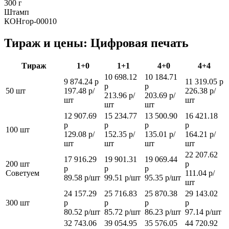
300 г
Штамп
КОНгор-00010
Тираж и цены: Цифровая печать
Тираж
1+0
1+1
4+0
4+4
10 698.12
10 184.71
9 874.24 р
11 319.05 р
р
р
50 шт
197.48 р/
226.38 р/
213.96 р/
203.69 р/
шт
шт
шт
шт
12 907.69
15 234.77
13 500.90
16 421.18
р
р
р
р
100 шт
129.08 р/
152.35 р/
135.01 р/
164.21 р/
шт
шт
шт
шт
22 207.62
17 916.29
19 901.31
19 069.44
200 шт
р
р
р
р
Советуем
111.04 р/
89.58 р/шт
99.51 р/шт
95.35 р/шт
шт
24 157.29
25 716.83
25 870.38
29 143.02
300 шт
р
р
р
р
80.52 р/шт
85.72 р/шт
86.23 р/шт
97.14 р/шт
32 743.06
39 054.95
35 576.05
44 720.92