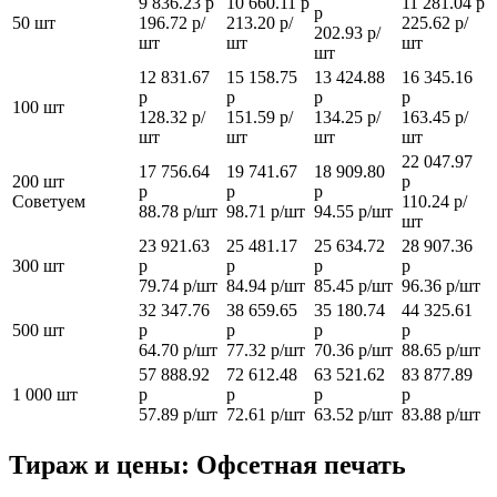
9 836.23 р
10 660.11 р
11 281.04 р
р
50 шт
196.72 р/
213.20 р/
225.62 р/
202.93 р/
шт
шт
шт
шт
12 831.67
15 158.75
13 424.88
16 345.16
р
р
р
р
100 шт
128.32 р/
151.59 р/
134.25 р/
163.45 р/
шт
шт
шт
шт
22 047.97
17 756.64
19 741.67
18 909.80
200 шт
р
р
р
р
Советуем
110.24 р/
88.78 р/шт
98.71 р/шт
94.55 р/шт
шт
23 921.63
25 481.17
25 634.72
28 907.36
300 шт
р
р
р
р
79.74 р/шт
84.94 р/шт
85.45 р/шт
96.36 р/шт
32 347.76
38 659.65
35 180.74
44 325.61
500 шт
р
р
р
р
64.70 р/шт
77.32 р/шт
70.36 р/шт
88.65 р/шт
57 888.92
72 612.48
63 521.62
83 877.89
1 000 шт
р
р
р
р
57.89 р/шт
72.61 р/шт
63.52 р/шт
83.88 р/шт
Тираж и цены: Офсетная печать