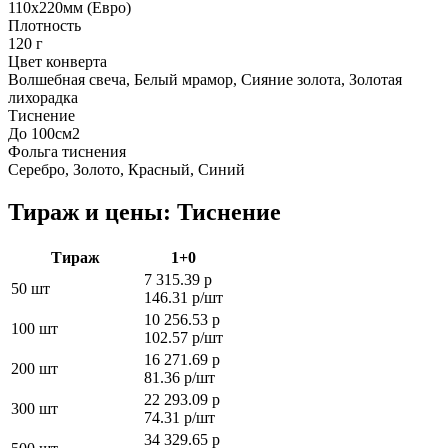
110х220мм (Евро)
Плотность
120 г
Цвет конверта
Волшебная свеча, Белый мрамор, Сияние золота, Золотая
лихорадка
Тиснение
До 100см2
Фольга тиснения
Серебро, Золото, Красный, Синий
Тираж и цены: Тиснение
Тираж
1+0
7 315.39 р
50 шт
146.31 р/шт
10 256.53 р
100 шт
102.57 р/шт
16 271.69 р
200 шт
81.36 р/шт
22 293.09 р
300 шт
74.31 р/шт
34 329.65 р