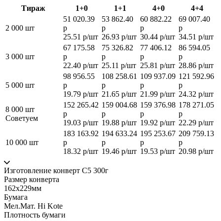
Тираж
1+0
1+1
4+0
4+4
51 020.39
53 862.40
60 882.22
69 007.40
2 000 шт
р
р
р
р
25.51 р/шт
26.93 р/шт
30.44 р/шт
34.51 р/шт
67 175.58
75 326.82
77 406.12
86 594.05
3 000 шт
р
р
р
р
22.40 р/шт
25.11 р/шт
25.81 р/шт
28.86 р/шт
98 956.55
108 258.61
109 937.09
121 592.96
5 000 шт
р
р
р
р
19.79 р/шт
21.65 р/шт
21.99 р/шт
24.32 р/шт
152 265.42
159 004.68
159 376.98
178 271.05
8 000 шт
р
р
р
р
Советуем
19.03 р/шт
19.88 р/шт
19.92 р/шт
22.29 р/шт
183 163.92
194 633.24
195 253.67
209 759.13
10 000 шт
р
р
р
р
18.32 р/шт
19.46 р/шт
19.53 р/шт
20.98 р/шт
Изготовление конверт С5 300г
Размер конверта
162х229мм
Бумага
Мел.Мат. Hi Kote
Плотность бумаги