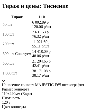
Тираж и цены: Тиснение
Тираж
1+0
6 002.89 р
50 шт
120.06 р/шт
7 631.53 р
100 шт
76.32 р/шт
11 021.69 р
200 шт
55.11 р/шт
14 418.09 р
300 шт
Советуем
48.06 р/шт
21 204.65 р
500 шт
42.41 р/шт
38 171.08 р
1 000 шт
38.17 р/шт
Нанесение конверт MAJESTIC Е65 шелкография
Размер конверта
110х220мм (Евро)
Плотность
120 г
Цвет конверта