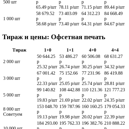
500 шт
р
р
р
р
65.49 р/шт
78.11 р/шт
71.15 р/шт
89.44 р/шт
58 679.52
73 403.09
64 312.23
84 668.49
1 000 шт
р
р
р
р
58.68 р/шт
73.40 р/шт
64.31 р/шт
84.67 р/шт
Тираж и цены: Офсетная печать
Тираж
1+0
1+1
4+0
4+4
50 644.25
53 486.27
60 506.08
68 631.27
2 000 шт
р
р
р
р
25.32 р/шт
26.74 р/шт
30.25 р/шт
34.32 р/шт
67 001.42
75 152.66
77 231.96
86 419.88
3 000 шт
р
р
р
р
22.33 р/шт
25.05 р/шт
25.74 р/шт
28.81 р/шт
99 140.82
108 442.88
110 121.36
121 777.23
5 000 шт
р
р
р
р
19.83 р/шт
21.69 р/шт
22.02 р/шт
24.35 р/шт
153 048.70
159 787.96
160 160.25
179 054.33
8 000 шт
р
р
р
р
Советуем
19.13 р/шт
19.98 р/шт
20.02 р/шт
22.39 р/шт
184 293.00
195 762.33
196 382.76
210 888.22
10 000 шт
р
р
р
р