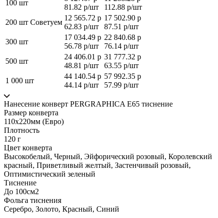
100 шт
81.82 р/шт
112.88 р/шт
12 565.72 р
17 502.90 р
200 шт
Советуем
62.83 р/шт
87.51 р/шт
17 034.49 р
22 840.68 р
300 шт
56.78 р/шт
76.14 р/шт
24 406.01 р
31 777.32 р
500 шт
48.81 р/шт
63.55 р/шт
44 140.54 р
57 992.35 р
1 000 шт
44.14 р/шт
57.99 р/шт
Нанесение конверт PERGRAPHICA Е65 тиснение
Размер конверта
110х220мм (Евро)
Плотность
120 г
Цвет конверта
Высокобелый, Черный, Эйфорический розовый, Королевский
красный, Приветливый желтый, Застенчивый розовый,
Оптимистический зеленый
Тиснение
До 100см2
Фольга тиснения
Серебро, Золото, Красный, Синий