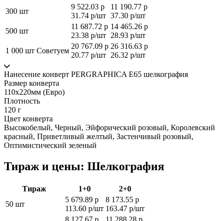
9 522.03 р
11 190.77 р
300 шт
31.74 р/шт
37.30 р/шт
11 687.72 р
14 465.26 р
500 шт
23.38 р/шт
28.93 р/шт
20 767.09 р
26 316.63 р
1 000 шт
Советуем
20.77 р/шт
26.32 р/шт
Нанесение конверт PERGRAPHICA Е65 шелкография
Размер конверта
110х220мм (Евро)
Плотность
120 г
Цвет конверта
Высокобелый, Черный, Эйфорический розовый, Королевский
красный, Приветливый желтый, Застенчивый розовый,
Оптимистический зеленый
Тираж и цены: Шелкография
Тираж
1+0
2+0
5 679.89 р
8 173.55 р
50 шт
113.60 р/шт
163.47 р/шт
8 127.67 р
11 288.28 р