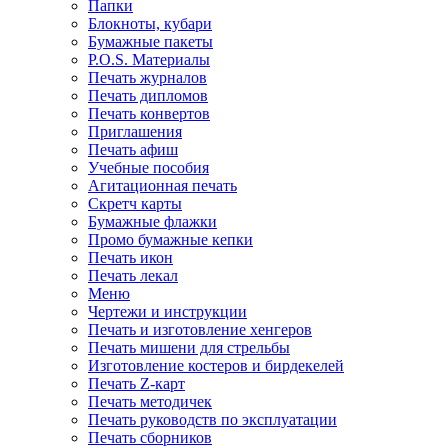
Папки
Блокноты, кубари
Бумажные пакеты
P.O.S. Материалы
Печать журналов
Печать дипломов
Печать конвертов
Приглашения
Печать афиш
Учебные пособия
Агитационная печать
Скретч карты
Бумажные флажки
Промо бумажные кепки
Печать икон
Печать лекал
Меню
Чертежи и инструкции
Печать и изготовление хенгеров
Печать мишени для стрельбы
Изготовление костеров и бирдекелей
Печать Z-карт
Печать методичек
Печать руководств по эксплуатации
Печать сборников