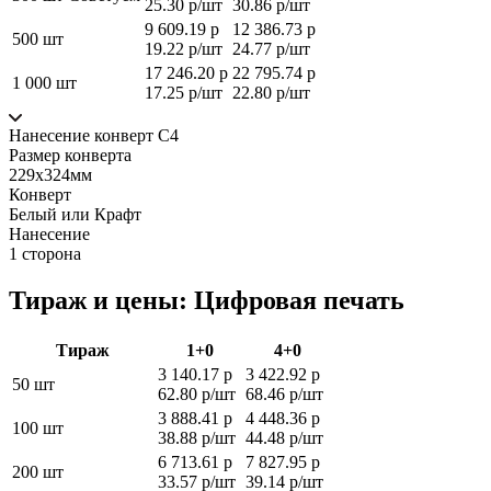
25.30 р/шт
30.86 р/шт
9 609.19 р
12 386.73 р
500 шт
19.22 р/шт
24.77 р/шт
17 246.20 р
22 795.74 р
1 000 шт
17.25 р/шт
22.80 р/шт
Нанесение конверт С4
Размер конверта
229х324мм
Конверт
Белый или Крафт
Нанесение
1 сторона
Тираж и цены: Цифровая печать
Тираж
1+0
4+0
3 140.17 р
3 422.92 р
50 шт
62.80 р/шт
68.46 р/шт
3 888.41 р
4 448.36 р
100 шт
38.88 р/шт
44.48 р/шт
6 713.61 р
7 827.95 р
200 шт
33.57 р/шт
39.14 р/шт