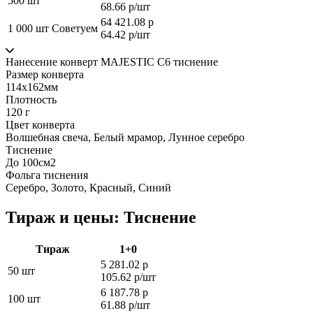
500 шт
68.66 р/шт
64 421.08 р
1 000 шт
Советуем
64.42 р/шт
Нанесение конверт MAJESTIC С6 тиснение
Размер конверта
114х162мм
Плотность
120 г
Цвет конверта
Волшебная свеча, Белый мрамор, Лунное серебро
Тиснение
До 100см2
Фольга тиснения
Серебро, Золото, Красный, Синий
Тираж и цены: Тиснение
Тираж
1+0
5 281.02 р
50 шт
105.62 р/шт
6 187.78 р
100 шт
61.88 р/шт