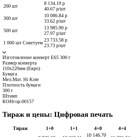
8 134.19 р
200 шт
40.67 р/шт
10 086.84 р
300 шт
33.62 р/шт
13 985.90 р
500 шт
27.97 р/шт
23 733.58 р
1 000 шт
Советуем
23.73 р/шт
Изготовление конверт Е65 300 г
Размер конверта
110х220мм (Евро)
Бумага
Мел.Мат. Hi Kote
Плотность бумаги
300 г
Штамп
КОНгор-00157
Тираж и цены: Цифровая печать
Тираж
1+0
1+1
4+0
4+4
10 146.70