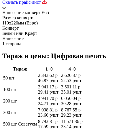
Скачать прайс-лист
Нанесение конверт Е65
Размер конверта
110х220мм (Евро)
Конверт
Белый или Крафт
Нанесение
1 сторона
Тираж и цены: Цифровая печать
Тираж
1+0
4+0
2 343.62 р
2 626.37 р
50 шт
46.87 р/шт
52.53 р/шт
2 941.17 р
3 501.11 р
100 шт
29.41 р/шт
35.01 р/шт
4 941.70 р
6 056.04 р
200 шт
24.71 р/шт
30.28 р/шт
7 098.81 р
8 767.55 р
300 шт
23.66 р/шт
29.23 р/шт
8 793.81 р
11 571.36 р
500 шт
Советуем
17.59 р/шт
23.14 р/шт