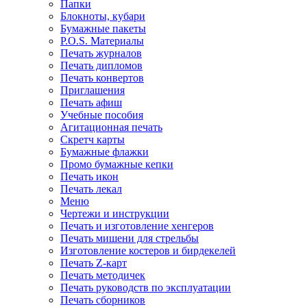
Папки
Блокноты, кубари
Бумажные пакеты
P.O.S. Материалы
Печать журналов
Печать дипломов
Печать конвертов
Приглашения
Печать афиш
Учебные пособия
Агитационная печать
Скретч карты
Бумажные флажки
Промо бумажные кепки
Печать икон
Печать лекал
Меню
Чертежи и инструкции
Печать и изготовление хенгеров
Печать мишени для стрельбы
Изготовление костеров и бирдекелей
Печать Z-карт
Печать методичек
Печать руководств по эксплуатации
Печать сборников