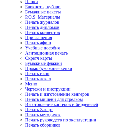
Папки
Блокноты, кубари
Бумажные пакеты
P.O.S. Материалы
Печать журналов
Печать дипломов
Печать конвертов
Приглашения
Печать афиш
Учебные пособия
Агитационная печать
Скретч карты
Бумажные флажки
Промо бумажные кепки
Печать икон
Печать лекал
Меню
Чертежи и инструкции
Печать и изготовление хенгеров
Печать мишени для стрельбы
Изготовление костеров и бирдекелей
Печать Z-карт
Печать методичек
Печать руководств по эксплуатации
Печать сборников