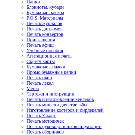
Папки
Блокноты, кубари
Бумажные пакеты
P.O.S. Материалы
Печать журналов
Печать дипломов
Печать конвертов
Приглашения
Печать афиш
Учебные пособия
Агитационная печать
Скретч карты
Бумажные флажки
Промо бумажные кепки
Печать икон
Печать лекал
Меню
Чертежи и инструкции
Печать и изготовление хенгеров
Печать мишени для стрельбы
Изготовление костеров и бирдекелей
Печать Z-карт
Печать методичек
Печать руководств по эксплуатации
Печать сборников