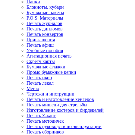
Папки
Блокноты, кубари
Бумажные пакеты
P.O.S. Материалы
Печать журналов
Печать дипломов
Печать конвертов
Приглашения
Печать афиш
Учебные пособия
Агитационная печать
Скретч карты
Бумажные флажки
Промо бумажные кепки
Печать икон
Печать лекал
Меню
Чертежи и инструкции
Печать и изготовление хенгеров
Печать мишени для стрельбы
Изготовление костеров и бирдекелей
Печать Z-карт
Печать методичек
Печать руководств по эксплуатации
Печать сборников