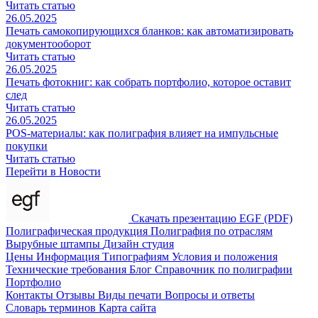
Читать статью
26.05.2025
Печать самокопирующихся бланков: как автоматизировать
документооборот
Читать статью
26.05.2025
Печать фотокниг: как собрать портфолио, которое оставит
след
Читать статью
26.05.2025
POS-материалы: как полиграфия влияет на импульсные
покупки
Читать статью
Перейти в Новости
Скачать презентацию EGF (PDF)
Полиграфическая продукция
Полиграфия по отраслям
Вырубные штампы
Дизайн студия
Цены
Информация
Типографиям
Условия и положения
Технические требования
Блог
Справочник по полиграфии
Портфолио
Контакты
Отзывы
Виды печати
Вопросы и ответы
Словарь терминов
Карта сайта