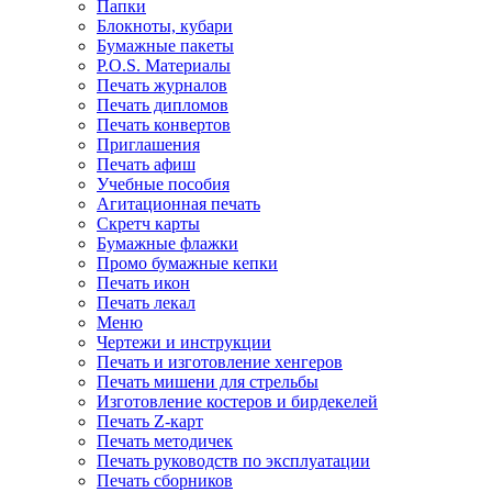
Папки
Блокноты, кубари
Бумажные пакеты
P.O.S. Материалы
Печать журналов
Печать дипломов
Печать конвертов
Приглашения
Печать афиш
Учебные пособия
Агитационная печать
Скретч карты
Бумажные флажки
Промо бумажные кепки
Печать икон
Печать лекал
Меню
Чертежи и инструкции
Печать и изготовление хенгеров
Печать мишени для стрельбы
Изготовление костеров и бирдекелей
Печать Z-карт
Печать методичек
Печать руководств по эксплуатации
Печать сборников