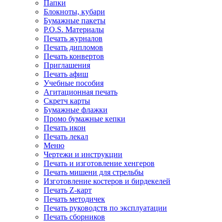
Папки
Блокноты, кубари
Бумажные пакеты
P.O.S. Материалы
Печать журналов
Печать дипломов
Печать конвертов
Приглашения
Печать афиш
Учебные пособия
Агитационная печать
Скретч карты
Бумажные флажки
Промо бумажные кепки
Печать икон
Печать лекал
Меню
Чертежи и инструкции
Печать и изготовление хенгеров
Печать мишени для стрельбы
Изготовление костеров и бирдекелей
Печать Z-карт
Печать методичек
Печать руководств по эксплуатации
Печать сборников