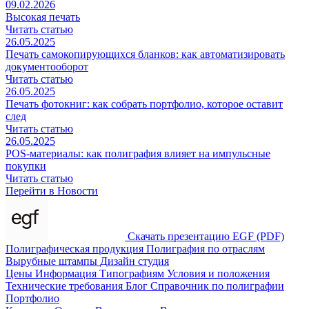
09.02.2026
Высокая печать
Читать статью
26.05.2025
Печать самокопирующихся бланков: как автоматизировать
документооборот
Читать статью
26.05.2025
Печать фотокниг: как собрать портфолио, которое оставит
след
Читать статью
26.05.2025
POS-материалы: как полиграфия влияет на импульсные
покупки
Читать статью
Перейти в Новости
Скачать презентацию EGF (PDF)
Полиграфическая продукция
Полиграфия по отраслям
Вырубные штампы
Дизайн студия
Цены
Информация
Типографиям
Условия и положения
Технические требования
Блог
Справочник по полиграфии
Портфолио