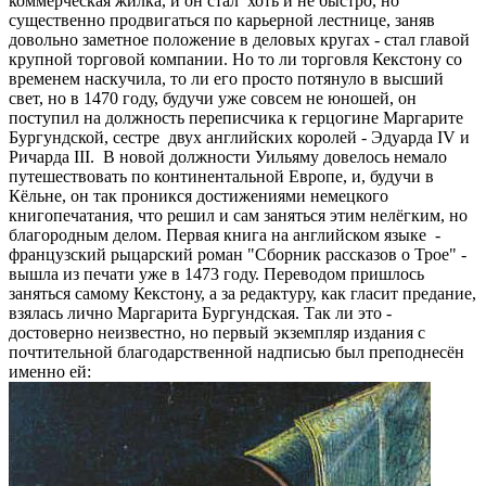
коммерческая жилка, и он стал хоть и не быстро, но
существенно продвигаться по карьерной лестнице, заняв
довольно заметное положение в деловых кругах - стал главой
крупной торговой компании. Но то ли торговля Кекстону со
временем наскучила, то ли его просто потянуло в высший
свет, но в 1470 году, будучи уже совсем не юношей, он
поступил на должность переписчика к герцогине Маргарите
Бургундской, сестре двух английских королей - Эдуарда IV и
Ричарда III. В новой должности Уильяму довелось немало
путешествовать по континентальной Европе, и, будучи в
Кёльне, он так проникся достижениями немецкого
книгопечатания, что решил и сам заняться этим нелёгким, но
благородным делом. Первая книга на английском языке -
французский рыцарский роман "Сборник рассказов о Трое" -
вышла из печати уже в 1473 году. Переводом пришлось
заняться самому Кекстону, а за редактуру, как гласит предание,
взялась лично Маргарита Бургундская. Так ли это -
достоверно неизвестно, но первый экземпляр издания с
почтительной благодарственной надписью был преподнесён
именно ей: