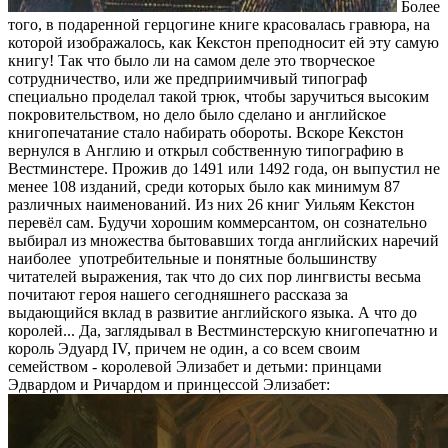
Более
того, в подаренной герцогине книге красовалась гравюра, на
которой изображалось, как Кекстон преподносит ей эту самую
книгу! Так что было ли на самом деле это творческое
сотрудничество, или же предприимчивый типограф
специально проделал такой трюк, чтобы заручиться высоким
покровительством, но дело было сделано и английское
книгопечатание стало набирать обороты. Вскоре Кекстон
вернулся в Англию и открыл собственную типографию в
Вестминстере. Прожив до 1491 или 1492 года, он выпустил не
менее 108 изданий, среди которых было как минимум 87
различных наименований. Из них 26 книг Уильям Кекстон
перевёл сам. Будучи хорошим коммерсантом, он сознательно
выбирал из множества бытовавших тогда английских наречий
наиболее употребительные и понятные большинству
читателей выражения, так что до сих пор лингвисты весьма
почитают героя нашего сегодняшнего рассказа за
выдающийся вклад в развитие английского языка. А что до
королей... Да, заглядывал в Вестминстерскую книгопечатню и
король Эдуард IV, причем не один, а со всем своим
семейством - королевой Элизабет и детьми: принцами
Эдвардом и Ричардом и принцессой Элизабет: