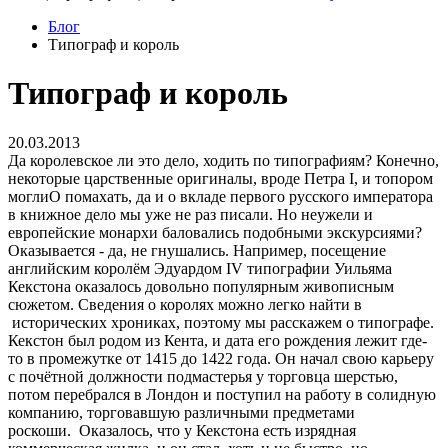
Блог
Типограф и король
Типограф и король
20.03.2013
Да королевское ли это дело, ходить по типографиям? Конечно,
некоторые царственные оригиналы, вроде Петра I, и топором
моглиО помахать, да и о вкладе первого русского императора
в книжное дело мы уже не раз писали. Но неужели и
европейские монархи баловались подобными экскурсиями?
Оказывается - да, не гнушались. Например, посещение
английским королём Эдуардом IV типографии Уильяма
Кекстона оказалось довольно популярным живописным
сюжетом. Сведения о королях можно легко найти в
исторических хрониках, поэтому мы расскажем о типографе.
Кекстон был родом из Кента, и дата его рождения лежит где-
то в промежутке от 1415 до 1422 года. Он начал свою карьеру
с почётной должности подмастерья у торговца шерстью,
потом перебрался в Лондон и поступил на работу в солидную
компанию, торговавшую различными предметами
роскоши. Оказалось, что у Кекстона есть изрядная