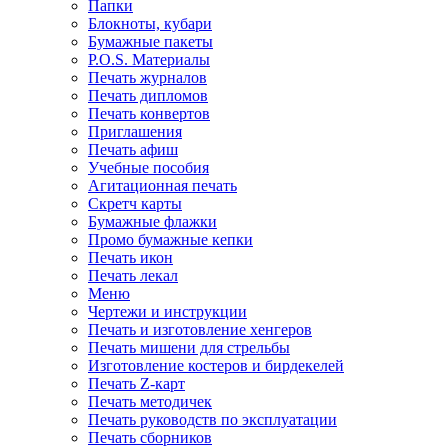
Папки
Блокноты, кубари
Бумажные пакеты
P.O.S. Материалы
Печать журналов
Печать дипломов
Печать конвертов
Приглашения
Печать афиш
Учебные пособия
Агитационная печать
Скретч карты
Бумажные флажки
Промо бумажные кепки
Печать икон
Печать лекал
Меню
Чертежи и инструкции
Печать и изготовление хенгеров
Печать мишени для стрельбы
Изготовление костеров и бирдекелей
Печать Z-карт
Печать методичек
Печать руководств по эксплуатации
Печать сборников