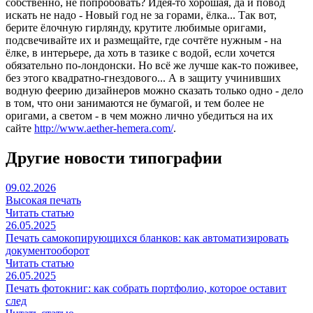
собственно, не попробовать? Идея-то хорошая, да и повод
искать не надо - Новый год не за горами, ёлка... Так вот,
берите ёлочную гирлянду, крутите любимые оригами,
подсвечивайте их и размещайте, где сочтёте нужным - на
ёлке, в интерьере, да хоть в тазике с водой, если хочется
обязательно по-лондонски. Но всё же лучше как-то поживее,
без этого квадратно-гнездового... А в защиту учинивших
водную феерию дизайнеров можно сказать только одно - дело
в том, что они занимаются не бумагой, и тем более не
оригами, а светом - в чем можно лично убедиться на их
сайте
http://www.aether-hemera.com/
.
Другие новости типографии
09.02.2026
Высокая печать
Читать статью
26.05.2025
Печать самокопирующихся бланков: как автоматизировать
документооборот
Читать статью
26.05.2025
Печать фотокниг: как собрать портфолио, которое оставит
след