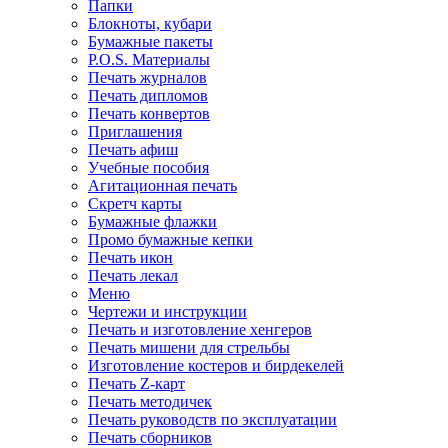
Папки
Блокноты, кубари
Бумажные пакеты
P.O.S. Материалы
Печать журналов
Печать дипломов
Печать конвертов
Приглашения
Печать афиш
Учебные пособия
Агитационная печать
Скретч карты
Бумажные флажки
Промо бумажные кепки
Печать икон
Печать лекал
Меню
Чертежи и инструкции
Печать и изготовление хенгеров
Печать мишени для стрельбы
Изготовление костеров и бирдекелей
Печать Z-карт
Печать методичек
Печать руководств по эксплуатации
Печать сборников