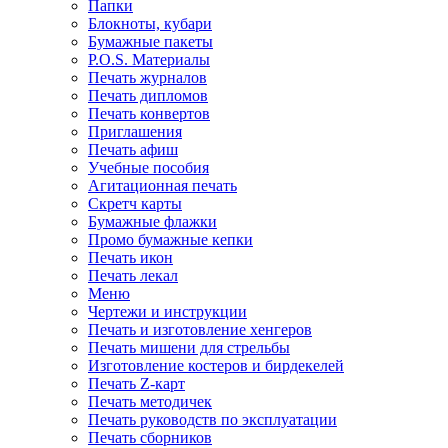
Папки
Блокноты, кубари
Бумажные пакеты
P.O.S. Материалы
Печать журналов
Печать дипломов
Печать конвертов
Приглашения
Печать афиш
Учебные пособия
Агитационная печать
Скретч карты
Бумажные флажки
Промо бумажные кепки
Печать икон
Печать лекал
Меню
Чертежи и инструкции
Печать и изготовление хенгеров
Печать мишени для стрельбы
Изготовление костеров и бирдекелей
Печать Z-карт
Печать методичек
Печать руководств по эксплуатации
Печать сборников