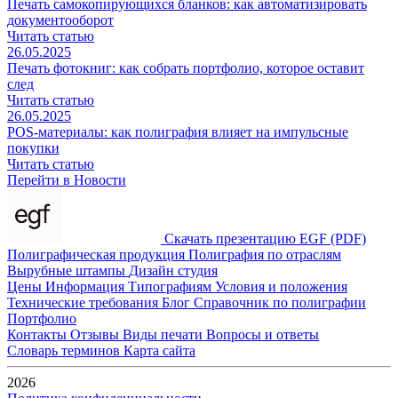
Печать самокопирующихся бланков: как автоматизировать
документооборот
Читать статью
26.05.2025
Печать фотокниг: как собрать портфолио, которое оставит
след
Читать статью
26.05.2025
POS-материалы: как полиграфия влияет на импульсные
покупки
Читать статью
Перейти в Новости
Скачать презентацию EGF (PDF)
Полиграфическая продукция
Полиграфия по отраслям
Вырубные штампы
Дизайн студия
Цены
Информация
Типографиям
Условия и положения
Технические требования
Блог
Справочник по полиграфии
Портфолио
Контакты
Отзывы
Виды печати
Вопросы и ответы
Словарь терминов
Карта сайта
2026