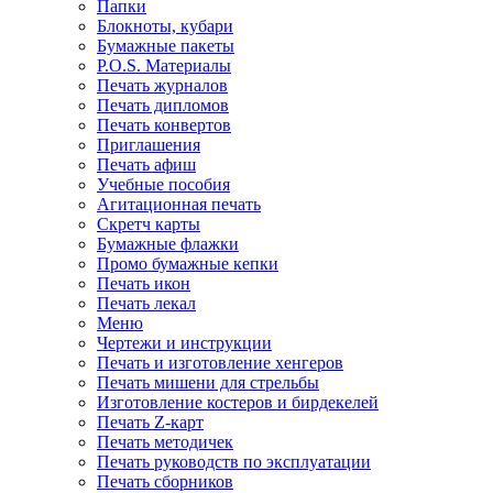
Папки
Блокноты, кубари
Бумажные пакеты
P.O.S. Материалы
Печать журналов
Печать дипломов
Печать конвертов
Приглашения
Печать афиш
Учебные пособия
Агитационная печать
Скретч карты
Бумажные флажки
Промо бумажные кепки
Печать икон
Печать лекал
Меню
Чертежи и инструкции
Печать и изготовление хенгеров
Печать мишени для стрельбы
Изготовление костеров и бирдекелей
Печать Z-карт
Печать методичек
Печать руководств по эксплуатации
Печать сборников