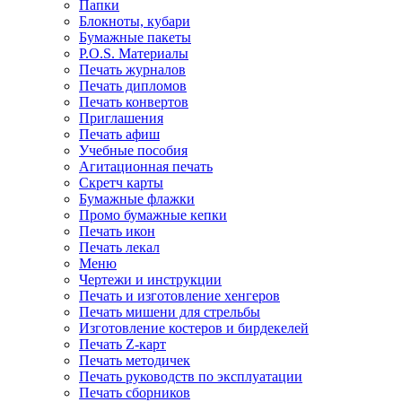
Папки
Блокноты, кубари
Бумажные пакеты
P.O.S. Материалы
Печать журналов
Печать дипломов
Печать конвертов
Приглашения
Печать афиш
Учебные пособия
Агитационная печать
Скретч карты
Бумажные флажки
Промо бумажные кепки
Печать икон
Печать лекал
Меню
Чертежи и инструкции
Печать и изготовление хенгеров
Печать мишени для стрельбы
Изготовление костеров и бирдекелей
Печать Z-карт
Печать методичек
Печать руководств по эксплуатации
Печать сборников