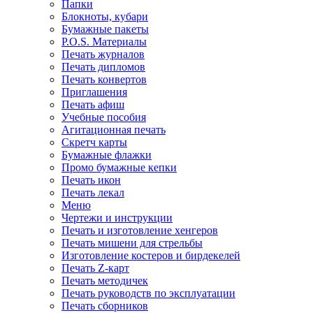
Папки
Блокноты, кубари
Бумажные пакеты
P.O.S. Материалы
Печать журналов
Печать дипломов
Печать конвертов
Приглашения
Печать афиш
Учебные пособия
Агитационная печать
Скретч карты
Бумажные флажки
Промо бумажные кепки
Печать икон
Печать лекал
Меню
Чертежи и инструкции
Печать и изготовление хенгеров
Печать мишени для стрельбы
Изготовление костеров и бирдекелей
Печать Z-карт
Печать методичек
Печать руководств по эксплуатации
Печать сборников