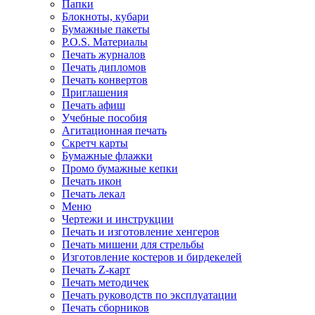
Папки
Блокноты, кубари
Бумажные пакеты
P.O.S. Материалы
Печать журналов
Печать дипломов
Печать конвертов
Приглашения
Печать афиш
Учебные пособия
Агитационная печать
Скретч карты
Бумажные флажки
Промо бумажные кепки
Печать икон
Печать лекал
Меню
Чертежи и инструкции
Печать и изготовление хенгеров
Печать мишени для стрельбы
Изготовление костеров и бирдекелей
Печать Z-карт
Печать методичек
Печать руководств по эксплуатации
Печать сборников